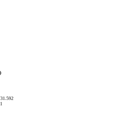
)
731.592
41