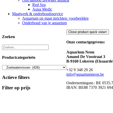
Ons aanbod zeewater aquaria
Red Sea
Aqua Medic
Maatwerk & onderhoudsservice
Aquarium op maat inrichten: voorbeelden
Onderhoud van je aquarium
Close product quick view
×
Zoeken
Onze contactgegevens:
Aquarium Neon
Amand De Vosstraat 3
Productcategorieën
B-9160 Lokeren (Eksaarde
+32 9 348 29 26
info@aquariumneon.be
Actieve filters
Ondernemingsnr.: BE 0535.
Filter op prijs
IBAN: BE88 7370 3921 69