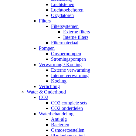
Luchtstenen
Luchttoebehoren
Oxydatoren
Filters
Filtersystemen
Externe filters
Interne filters
Filtermateriaal
Pompen
Opvoerpompen
Stromingspompen
Verwarming / Koeling
Externe verwarming
Interne verwarming
Koeling
Verlichting
Water & Onderhoud
CO2
CO2 complete sets
CO2 onderdelen
Waterbehandeling
Anti-alg
Bacterien
Osmosetoestellen
Plantenbemesting