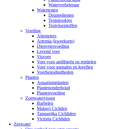
Waterverbeteraar
Watertesten
Druppeltesten
Teststrookjes
Testvloeistoffen
Voeding
Algeneters
Artemia (kweeksets)
Diepvriesvoeding
Levend voer
Visvoer
Voer voor amfibieën en reptielen
Voer voor garnalen en kreeften
Voerbenodigdheden
Planten
Aquariumplanten
Plantenonderhoud
Plantenvoeding
Zoetwatervissen
Barbelen
Malawi Cicliden
Tanganjika Cichliden
Victoria Cichliden
Zeewater