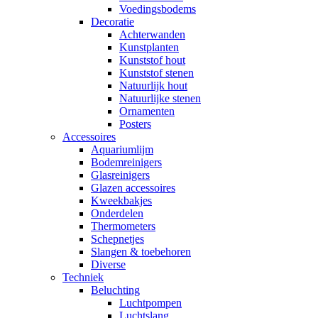
Voedingsbodems
Decoratie
Achterwanden
Kunstplanten
Kunststof hout
Kunststof stenen
Natuurlijk hout
Natuurlijke stenen
Ornamenten
Posters
Accessoires
Aquariumlijm
Bodemreinigers
Glasreinigers
Glazen accessoires
Kweekbakjes
Onderdelen
Thermometers
Schepnetjes
Slangen & toebehoren
Diverse
Techniek
Beluchting
Luchtpompen
Luchtslang