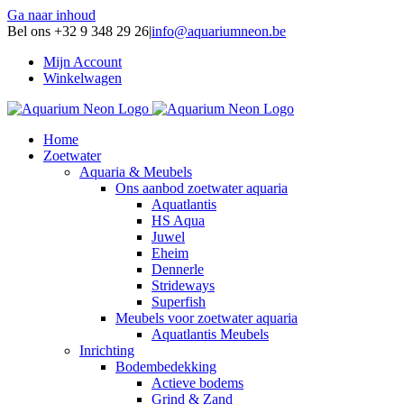
Ga naar inhoud
Bel ons +32 9 348 29 26
|
info@aquariumneon.be
Mijn Account
Winkelwagen
Home
Zoetwater
Aquaria & Meubels
Ons aanbod zoetwater aquaria
Aquatlantis
HS Aqua
Juwel
Eheim
Dennerle
Strideways
Superfish
Meubels voor zoetwater aquaria
Aquatlantis Meubels
Inrichting
Bodembedekking
Actieve bodems
Grind & Zand