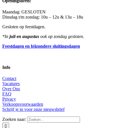
Openingsuren:
Maandag: GESLOTEN
Dinsdag t/m zondag: 10u – 12u & 13u – 18u
Gesloten op feestdagen.
*In
juli en augustus
ook op zondag gesloten.
Feestdagen en bijzondere sluitingsdagen
Info
Contact
Vacatures
Over Ons
FAQ
Privacy
Verkoopsvoorwaarden
Schrijf je in voor onze nieuwsbrief
Zoeken naar: