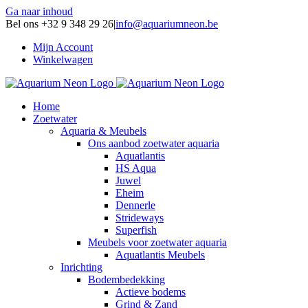
Ga naar inhoud
Bel ons +32 9 348 29 26
|
info@aquariumneon.be
Mijn Account
Winkelwagen
Home
Zoetwater
Aquaria & Meubels
Ons aanbod zoetwater aquaria
Aquatlantis
HS Aqua
Juwel
Eheim
Dennerle
Strideways
Superfish
Meubels voor zoetwater aquaria
Aquatlantis Meubels
Inrichting
Bodembedekking
Actieve bodems
Grind & Zand