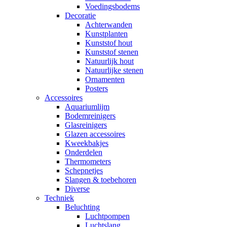
Voedingsbodems
Decoratie
Achterwanden
Kunstplanten
Kunststof hout
Kunststof stenen
Natuurlijk hout
Natuurlijke stenen
Ornamenten
Posters
Accessoires
Aquariumlijm
Bodemreinigers
Glasreinigers
Glazen accessoires
Kweekbakjes
Onderdelen
Thermometers
Schepnetjes
Slangen & toebehoren
Diverse
Techniek
Beluchting
Luchtpompen
Luchtslang