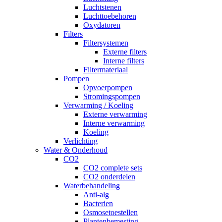
Luchtstenen
Luchttoebehoren
Oxydatoren
Filters
Filtersystemen
Externe filters
Interne filters
Filtermateriaal
Pompen
Opvoerpompen
Stromingspompen
Verwarming / Koeling
Externe verwarming
Interne verwarming
Koeling
Verlichting
Water & Onderhoud
CO2
CO2 complete sets
CO2 onderdelen
Waterbehandeling
Anti-alg
Bacterien
Osmosetoestellen
Plantenbemesting