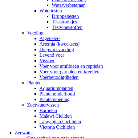
Waterverbeteraar
Watertesten
Druppeltesten
Teststrookjes
Testvloeistoffen
Voeding
Algeneters
Artemia (kweeksets)
Diepvriesvoeding
Levend voer
Visvoer
Voer voor amfibieën en reptielen
Voer voor garnalen en kreeften
Voerbenodigdheden
Planten
Aquariumplanten
Plantenonderhoud
Plantenvoeding
Zoetwatervissen
Barbelen
Malawi Cicliden
Tanganjika Cichliden
Victoria Cichliden
Zeewater