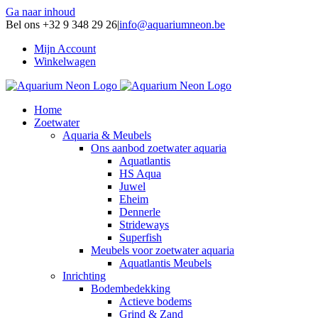
Ga naar inhoud
Bel ons +32 9 348 29 26
|
info@aquariumneon.be
Mijn Account
Winkelwagen
Home
Zoetwater
Aquaria & Meubels
Ons aanbod zoetwater aquaria
Aquatlantis
HS Aqua
Juwel
Eheim
Dennerle
Strideways
Superfish
Meubels voor zoetwater aquaria
Aquatlantis Meubels
Inrichting
Bodembedekking
Actieve bodems
Grind & Zand