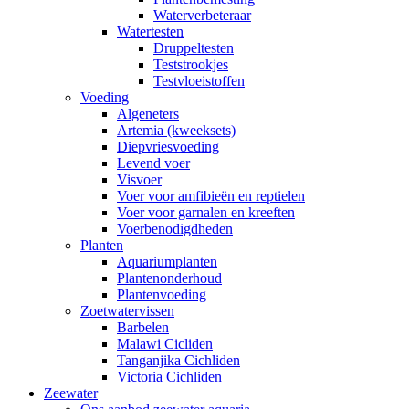
Waterverbeteraar
Watertesten
Druppeltesten
Teststrookjes
Testvloeistoffen
Voeding
Algeneters
Artemia (kweeksets)
Diepvriesvoeding
Levend voer
Visvoer
Voer voor amfibieën en reptielen
Voer voor garnalen en kreeften
Voerbenodigdheden
Planten
Aquariumplanten
Plantenonderhoud
Plantenvoeding
Zoetwatervissen
Barbelen
Malawi Cicliden
Tanganjika Cichliden
Victoria Cichliden
Zeewater