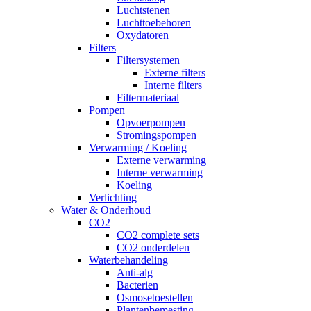
Luchtstenen
Luchttoebehoren
Oxydatoren
Filters
Filtersystemen
Externe filters
Interne filters
Filtermateriaal
Pompen
Opvoerpompen
Stromingspompen
Verwarming / Koeling
Externe verwarming
Interne verwarming
Koeling
Verlichting
Water & Onderhoud
CO2
CO2 complete sets
CO2 onderdelen
Waterbehandeling
Anti-alg
Bacterien
Osmosetoestellen
Plantenbemesting