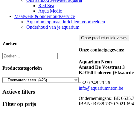
Ons aanbod zeewater aquaria
Red Sea
Aqua Medic
Maatwerk & onderhoudsservice
Aquarium op maat inrichten: voorbeelden
Onderhoud van je aquarium
Close product quick view
×
Zoeken
Onze contactgegevens:
Aquarium Neon
Amand De Vosstraat 3
Productcategorieën
B-9160 Lokeren (Eksaarde
+32 9 348 29 26
info@aquariumneon.be
Actieve filters
Ondernemingsnr.: BE 0535.
Filter op prijs
IBAN: BE88 7370 3921 69