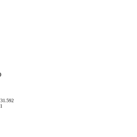
)
731.592
41