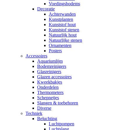
Voedingsbodems
Decoratie
Achterwanden
Kunstplanten
Kunststof hout
Kunststof stenen
Natuurlijk hout
Natuurlijke stenen
Ornamenten
Posters
Accessoires
Aquariumlijm
Bodemreinigers
Glasreinigers
Glazen accessoires
Kweekbakjes
Onderdelen
Thermometers
Schepnetjes
Slangen & toebehoren
Diverse
Techniek
Beluchting
Luchtpompen
Luchtslang