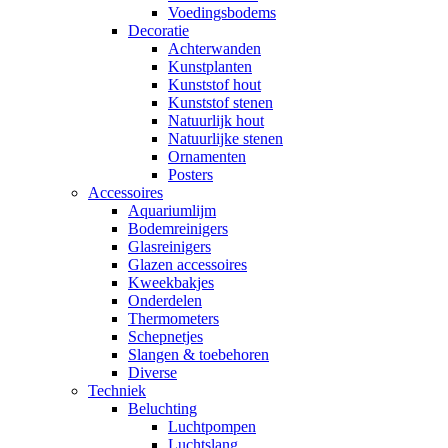
Voedingsbodems
Decoratie
Achterwanden
Kunstplanten
Kunststof hout
Kunststof stenen
Natuurlijk hout
Natuurlijke stenen
Ornamenten
Posters
Accessoires
Aquariumlijm
Bodemreinigers
Glasreinigers
Glazen accessoires
Kweekbakjes
Onderdelen
Thermometers
Schepnetjes
Slangen & toebehoren
Diverse
Techniek
Beluchting
Luchtpompen
Luchtslang