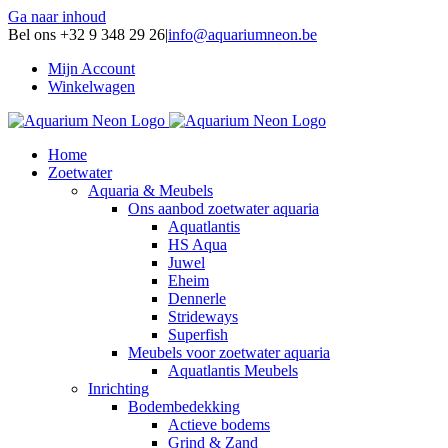
Ga naar inhoud
Bel ons +32 9 348 29 26
|
info@aquariumneon.be
Mijn Account
Winkelwagen
Home
Zoetwater
Aquaria & Meubels
Ons aanbod zoetwater aquaria
Aquatlantis
HS Aqua
Juwel
Eheim
Dennerle
Strideways
Superfish
Meubels voor zoetwater aquaria
Aquatlantis Meubels
Inrichting
Bodembedekking
Actieve bodems
Grind & Zand