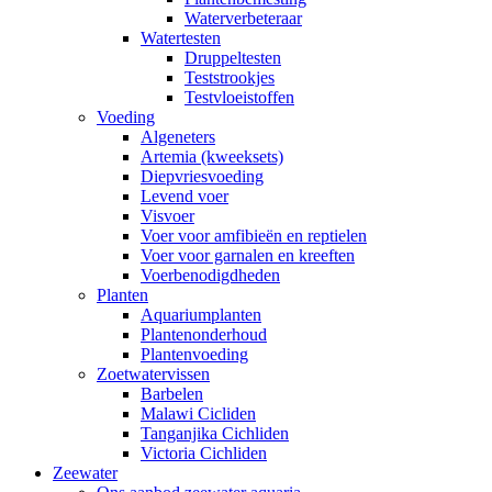
Waterverbeteraar
Watertesten
Druppeltesten
Teststrookjes
Testvloeistoffen
Voeding
Algeneters
Artemia (kweeksets)
Diepvriesvoeding
Levend voer
Visvoer
Voer voor amfibieën en reptielen
Voer voor garnalen en kreeften
Voerbenodigdheden
Planten
Aquariumplanten
Plantenonderhoud
Plantenvoeding
Zoetwatervissen
Barbelen
Malawi Cicliden
Tanganjika Cichliden
Victoria Cichliden
Zeewater