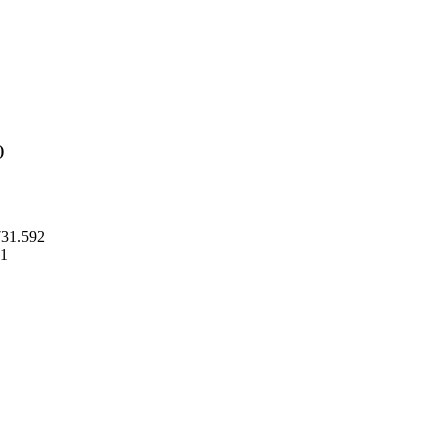
)
731.592
41