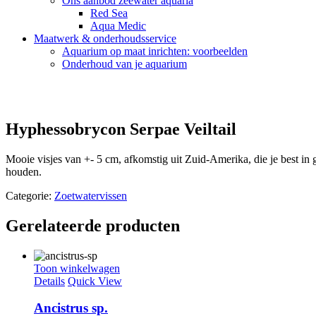
Ons aanbod zeewater aquaria
Red Sea
Aqua Medic
Maatwerk & onderhoudsservice
Aquarium op maat inrichten: voorbeelden
Onderhoud van je aquarium
Hyphessobrycon Serpae Veiltail
Mooie visjes van +- 5 cm, afkomstig uit Zuid-Amerika, die je best in
houden.
Categorie:
Zoetwatervissen
Gerelateerde producten
Toon winkelwagen
Details
Quick View
Ancistrus sp.