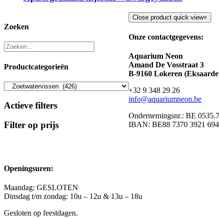
Close product quick view
×
Zoeken
Onze contactgegevens:
Aquarium Neon
Amand De Vosstraat 3
Productcategorieën
B-9160 Lokeren (Eksaarde
+32 9 348 29 26
info@aquariumneon.be
Actieve filters
Ondernemingsnr.: BE 0535.
Filter op prijs
IBAN: BE88 7370 3921 69
Openingsuren:
Maandag: GESLOTEN
Dinsdag t/m zondag: 10u – 12u & 13u – 18u
Gesloten op feestdagen.