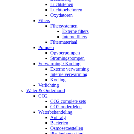
Luchtstenen
Luchttoebehoren
Oxydatoren
Filters
Filtersystemen
Externe filters
Interne filters
Filtermateriaal
Pompen
Opvoerpompen
Stromingspompen
Verwarming / Koeling
Externe verwarming
Interne verwarming
Koeling
Verlichting
Water & Onderhoud
CO2
CO2 complete sets
CO2 onderdelen
Waterbehandeling
Anti-alg
Bacterien
Osmosetoestellen
Plantenbemesting